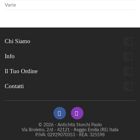
Varie

Chi Siamo

Info

Il Tuo Ordine

Contatti
© 2026 - Antichità Storchi Paolo
Via Broletto, 2/d - 42121 - Reggio Emilia (RE) Italia
P.IVA: 02929070353 - REA: 325598