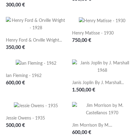
Prezzo
300,00 €
Henry Matisse - 1930
Prezzo
750,00 €
Henry Ford & Orville Wright...
Prezzo
350,00 €
Ian Fleming - 1962
Prezzo
600,00 €
Janis Joplin By J. Marshall...
Prezzo
1.500,00 €
Jessie Owens - 1935
Prezzo
500,00 €
Jim Morrison By M....
Prezzo
600,00 €