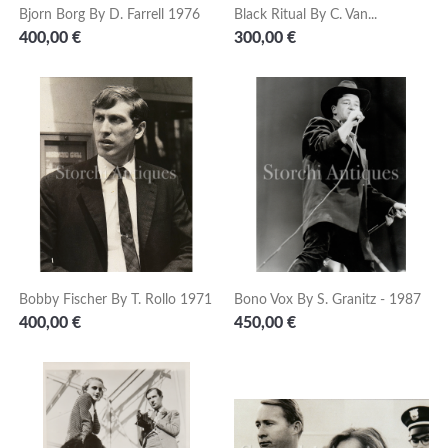
Bjorn Borg By D. Farrell 1976
Black Ritual By C. Van...
Prezzo
Prezzo
400,00 €
300,00 €
Bobby Fischer By T. Rollo 1971
Bono Vox By S. Granitz - 1987
Prezzo
Prezzo
400,00 €
450,00 €