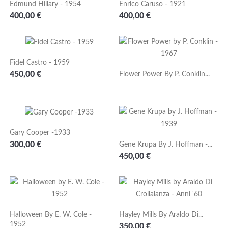
Edmund Hillary - 1954
Enrico Caruso - 1921
Prezzo
Prezzo
400,00 €
400,00 €
Fidel Castro - 1959
Prezzo
450,00 €
Flower Power By P. Conklin...
Gary Cooper -1933
Prezzo
300,00 €
Gene Krupa By J. Hoffman -...
Prezzo
450,00 €
Halloween By E. W. Cole -
Hayley Mills By Araldo Di...
1952
Prezzo
350,00 €