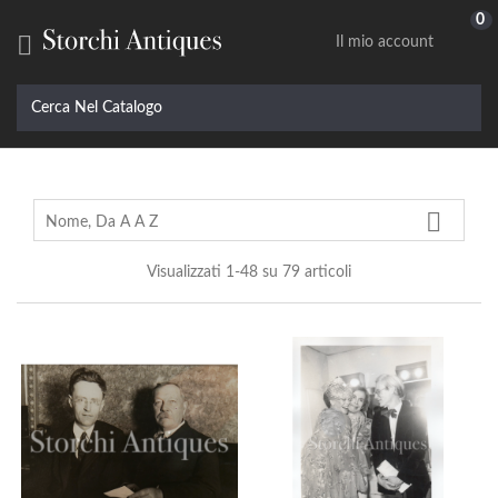
0

Il mio account

Nome, Da A A Z
Visualizzati 1-48 su 79 articoli