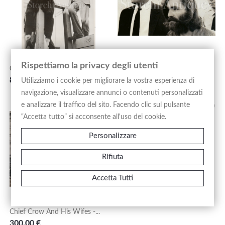
Rispettiamo la privacy degli utenti
Cecil Beaton & Carole...
Charles Manson - 1969
Prezzo
Prezzo
800,00 €
250,00 €
Utilizziamo i cookie per migliorare la vostra esperienza di
navigazione, visualizzare annunci o contenuti personalizzati
e analizzare il traffico del sito. Facendo clic sul pulsante
“Accetta tutto” si acconsente all'uso dei cookie.
Circus By Weegee - Anni '50
Personalizzare
Prezzo
550,00 €
Rifiuta
Accetta Tutti
Chief Crow And His Wifes -...
Prezzo
300,00 €