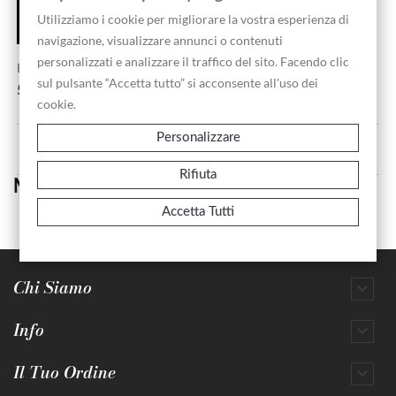
Utilizziamo i cookie per migliorare la vostra esperienza di
navigazione, visualizzare annunci o contenuti
personalizzati e analizzare il traffico del sito. Facendo clic
Ebbrezza Di Sileno - R. Van...
Leda - Chasselat / Prot 1817
sul pulsante “Accetta tutto” si acconsente all'uso dei
Prezzo
Prezzo
500,00 €
450,00 €
cookie.
Personalizzare
Visualizzati 1-2 su 2 articoli
Rifiuta
Mitologia
Accetta Tutti
Chi Siamo

Info

Il Tuo Ordine
