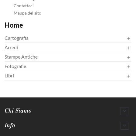
Contattaci
Mappa del sito
Home
Cartografia

Arredi

Stampe Antiche

Fotografie

Libri

Chi Siamo

Info
