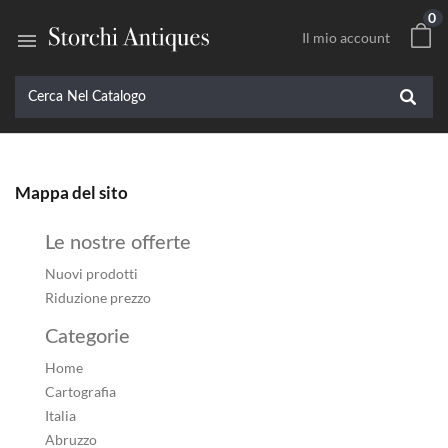
0

Il mio account
Mappa del sito
Le nostre offerte
Nuovi prodotti
Riduzione prezzo
Categorie
Home
Cartografia
Italia
Abruzzo