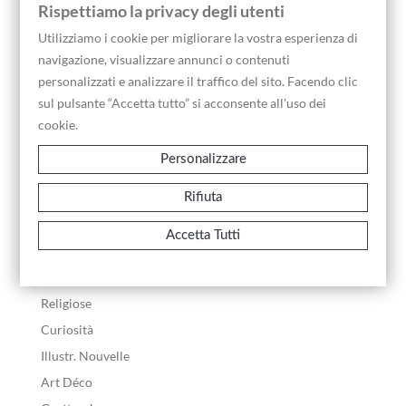
Rispettiamo la privacy degli utenti
XIX Secolo
Utilizziamo i cookie per migliorare la vostra esperienza di
Arte Africana
navigazione, visualizzare annunci o contenuti
Maschere
personalizzati e analizzare il traffico del sito. Facendo clic
Statue
sul pulsante “Accetta tutto” si acconsente all'uso dei
Oggetti Rituali
cookie.
Manufatti
Personalizzare
Stampe Antiche
Rifiuta
Zoologia
Botanica
Accetta Tutti
Neoclassiche
Paesaggi
Religiose
Curiosità
Illustr. Nouvelle
Art Déco