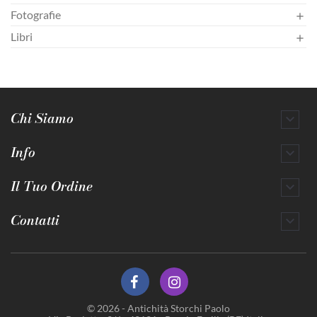
Fotografie

Libri

Chi Siamo

Info

Il Tuo Ordine

Contatti

© 2026 - Antichità Storchi Paolo