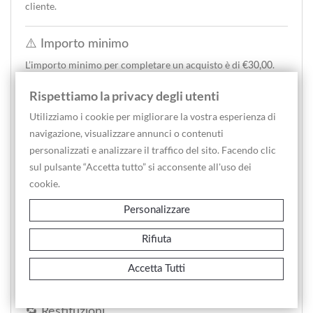
cliente.
⚠️ Importo minimo
L’importo minimo per completare un acquisto è di
.
€30,00
Rispettiamo la privacy degli utenti
📦 Spedizione combinata
Utilizziamo i cookie per migliorare la vostra esperienza di
È possibile effettuare acquisti multipli beneficiando della
navigazione, visualizzare annunci o contenuti
:
spedizione combinata
personalizzati e analizzare il traffico del sito. Facendo clic
sul pulsante “Accetta tutto” si acconsente all'uso dei
Per le categorie
:
Cartografia, Stampe Antiche e Fotografia
cookie.
👉 è previsto
un unico costo di spedizione
Per la categoria
:
Libri
Personalizzare
👉 il costo varia in base a
ed è calcolato
peso e volume
automaticamente dal sito
Rifiuta
Per tutte le altre categorie:
Accetta Tutti
👉 si consiglia di richiedere un
preventivo personalizzato
🔁 Restituzioni